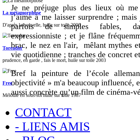
Je ne préjuge plus des lieux où me 
La métamorphose
j’aime à me laisser surprendre ; mais 
parfois de simples fables, da
D'après la nouvelle, huile sur toile 2006
expressionniste ; et je flâne fréque
brac, le nez en l'air, mêlant mythes et
Toreador
vie quotidienne ; tranches de concret et
prudence, en garde , fais le mort, huile sur toile 2003
Bref la peinture de l’école allema
objectivité » m'a beaucoup influencé, e
Free
aussi concrète qu’un film de cinéma-vé
Mélodie en sous-sol huile sur toile 1987
CONTACT
- LIENS AMIS