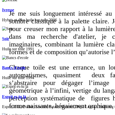
Ivresse
Je me suis longuement intéressé au 
sombre classique à la palette claire. J
Hybris et dike huile sur toile 2006
pour creuser mon rapport à la lumière
dans ma recherche d'atelier, je
Soir
imaginaires, combinant la lumière clas
Huile sur toile 1991
formes et de composition qu’autorise l
Chaque toile est une errance, un l
Bancs d'ecole
automatismes, quasiment deux fata
Huile sur toile 1994
s’abstraire pour dégager l’image
géométrique à l’infini, vertige du lang
Esprit es-tu là
perception systématique de figures
forme naissante, bégaiement orphique, 
Esprit, Iblis, Diable, Lucifer, Satan, Ahriman, Papa Legba... huile sur 