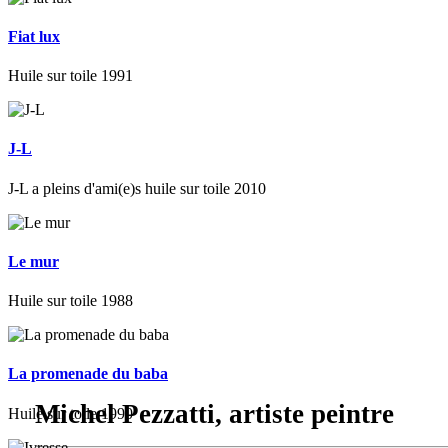
Fiat lux
Huile sur toile 1991
J-L
J-L a pleins d'ami(e)s huile sur toile 2010
Le mur
Huile sur toile 1988
La promenade du baba
Michel Pezzatti, artiste peintre
Huile sur toile 1990